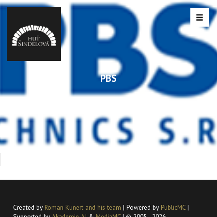
PBS
Created by
Roman Kunert and his team
| Powered by
PublicMC
|
Supported by
Akademie AI
&
MediaMC
| © 2005 - 2026